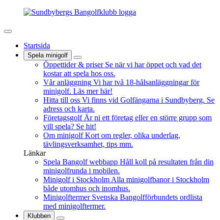
Startsida
Spela minigolf
Öppettider & priser
Se när vi har öppet och vad det
kostar att spela hos oss.
Vår anläggning
Vi har två 18-hålsanläggningar för
minigolf. Läs mer här!
Hitta till oss
Vi finns vid Golfängarna i Sundbyberg. Se
adress och karta.
Företagsgolf
Är ni ett företag eller en större grupp som
vill spela? Se hit!
Om minigolf
Kort om regler, olika underlag,
tävlingsverksamhet, tips mm.
Länkar
Spela Bangolf webbapp
Håll koll på resultaten från din
minigolfrunda i mobilen.
Minigolf i Stockholm
Alla minigolfbanor i Stockholm
både utomhus och inomhus.
Minigolftermer
Svenska Bangolfförbundets ordlista
med minigolftermer.
Klubben