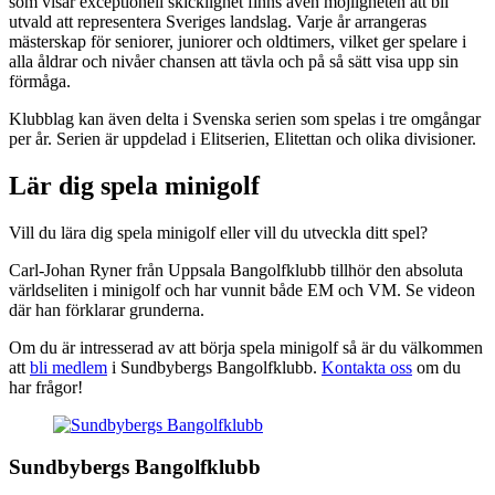
som visar exceptionell skicklighet finns även möjligheten att bli
utvald att representera Sveriges landslag. Varje år arrangeras
mästerskap för seniorer, juniorer och oldtimers, vilket ger spelare i
alla åldrar och nivåer chansen att tävla och på så sätt visa upp sin
förmåga.
Klubblag kan även delta i Svenska serien som spelas i tre omgångar
per år. Serien är uppdelad i Elitserien, Elitettan och olika divisioner.
Lär dig spela minigolf
Vill du lära dig spela minigolf eller vill du utveckla ditt spel?
Carl-Johan Ryner från Uppsala Bangolfklubb tillhör den absoluta
världseliten i minigolf och har vunnit både EM och VM. Se videon
där han förklarar grunderna.
Om du är intresserad av att börja spela minigolf så är du välkommen
att
bli medlem
i Sundbybergs Bangolfklubb.
Kontakta oss
om du
har frågor!
Sundbybergs Bangolfklubb