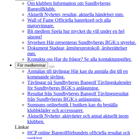
Om klubben
Information om Sundbybergs
Bangolfklubb.
Aktuellt
Nyheter, resultat, aktuella händelser mm.
Wall of Fame
Officiella banrekord och alla
majorvinnare.
Bli medlem
Spela hur mycket du vill under en hel
säsong!
Styrelsen
Här presenteras Sundbybergs BGK:s styrelse.
Dokument
Stadgar, årmötesprotokoll, årsberättelser
mm.
Kontakta oss
Har du frågor? Se alla kontaktuppgifter.
För medlemmar
Anmälan till tävlingar
Här kan du anmäla dig till en
kommande tävling.
Tävlingar på Sundbybergs Bangolf
Tävlingskalender
för Sundbybergs BGK:s anläggning.
Resultat från Sundbybergs Bangolf
Tävlingsresultat
från Sundbybergs BGK:s anläggning.
Sumpans onlinebutik
I butiken kan du beställa
klubbkläder och accessoarer.
Aktuellt
Nyheter, aktiviteter och annat aktuellt inom
klubben.
Länkar
HCP online
Bangolfförbundets officiella resultat och
ranking.