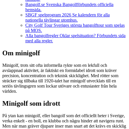
Bangolf.se
Svenska Bangolfförbundets officiella
hemsida.
SBGF spelprogram 2026
Se kalendern för alla
nationella tävlingar utomhus.
City Golf Tour
Sveriges största bangolftour som spelas
på MOS.
Alla bangolfregler
Oklar spelsituation? Förbundets sida
med alla regler.
Om minigolf
Minigolf, trots sitt ofta informella rykte som en lekfull och
avslappnad aktivitet, är faktiskt en formidabel idrott som kräver
precision, koncentration och teknisk skicklighet. Med rötter som
sträcker sig tillbaka till 1920-talet har minigolf utvecklats till en
seriös tävlingsgren som lockar utövare och entusiaster från hela
världen.
Minigolf som idrott
På ytan kan minigolf, eller bangolf som det officiellt heter i Sverige,
verka enkelt - en boll, en klubba och några hinder att navigera runt.
Men när man gräver djupare inser man snart att det krävs en skicklig