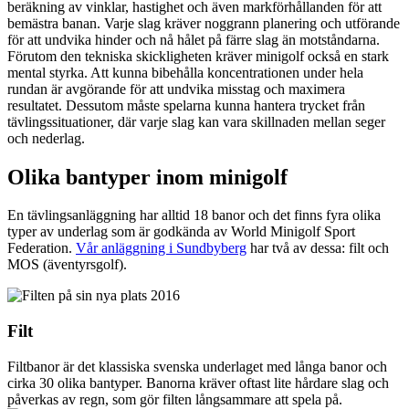
beräkning av vinklar, hastighet och även markförhållanden för att
bemästra banan. Varje slag kräver noggrann planering och utförande
för att undvika hinder och nå hålet på färre slag än motståndarna.
Förutom den tekniska skickligheten kräver minigolf också en stark
mental styrka. Att kunna bibehålla koncentrationen under hela
rundan är avgörande för att undvika misstag och maximera
resultatet. Dessutom måste spelarna kunna hantera trycket från
tävlingssituationer, där varje slag kan vara skillnaden mellan seger
och nederlag.
Olika bantyper inom minigolf
En tävlingsanläggning har alltid 18 banor och det finns fyra olika
typer av underlag som är godkända av World Minigolf Sport
Federation.
Vår anläggning i Sundbyberg
har två av dessa: filt och
MOS (äventyrsgolf).
Filt
Filtbanor är det klassiska svenska underlaget med långa banor och
cirka 30 olika bantyper. Banorna kräver oftast lite hårdare slag och
påverkas av regn, som gör filten långsammare att spela på.