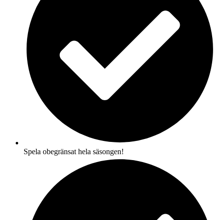
Spela obegränsat hela säsongen!