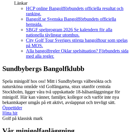
Länkar
HCP online
Bangolfförbundets officiella resultat och
ranking.
Bangolf.se
Svenska Bangolfförbundets officiella
hemsida.
SBGF spelprogram 2026
Se kalendern för alla
nationella tävlingar utomhus.
City Golf Tour
Sveriges största bangolftour som spelas
på MOS.
Alla bangolfregler
Oklar spelsituation? Förbundets sida
med alla regler.
Sundbybergs Bangolfklubb
Spela minigolf hos oss! Mitt i Sundbybergs välbesökta och
natursköna område vid Golfängarna, strax utanför centrala
Stockholm, ligger våra två uppskattade 18-hålsanläggningar för
minigolf. Här kan vänner, familjer, kollegor och varför inte nya
bekantskaper umgås på ett aktivt, avslappnat och trevligt sätt.
Öppettider
Hitta hit
Golf på klassisk mark
Vår minigolfanläggning