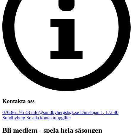
Kontakta oss
076-861 95 43
info@sundbybergsbgk.se
Dimslöjan 1, 172 40
Sundbyberg
Se alla kontaktuppgifter
Bli medlem - spela hela säsongen