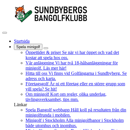
Startsida
Spela minigolf
Öppettider & priser
Se när vi har öppet och vad det
kostar att spela hos oss.
Vår anläggning
Vi har två 18-hålsanläggningar för
minigolf. Läs mer här!
Hitta till oss
Vi finns vid Golfängarna i Sundbyberg. Se
adress och karta.
Företagsgolf
Är ni ett företag eller en större grupp som
vill spela? Se hit!
Om minigolf
Kort om regler, olika underlag,
tävlingsverksamhet, tips mm.
Länkar
Spela Bangolf webbapp
Håll koll på resultaten från din
minigolfrunda i mobilen.
Minigolf i Stockholm
Alla minigolfbanor i Stockholm
både utomhus och inomhus.