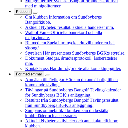
Minigolftermer
Svenska Bangolfförbundets ordlista
med minigolftermer.
Klubben
Om klubben
Information om Sundbybergs
Bangolfklubb.
Aktuellt
Nyheter, resultat, aktuella händelser mm.
Wall of Fame
Officiella banrekord och alla
majorvinnare.
Bli medlem
Spela hur mycket du vill under en hel
säsong!
Styrelsen
Här presenteras Sundbybergs BGK:s styrelse.
Dokument
Stadgar, årmötesprotokoll, årsberättelser
mm.
Kontakta oss
Har du frågor? Se alla kontaktuppgifter.
För medlemmar
Anmälan till tävlingar
Här kan du anmäla dig till en
kommande tävling.
Tävlingar på Sundbybergs Bangolf
Tävlingskalender
för Sundbybergs BGK:s anläggning.
Resultat från Sundbybergs Bangolf
Tävlingsresultat
från Sundbybergs BGK:s anläggning.
Sumpans onlinebutik
I butiken kan du beställa
klubbkläder och accessoarer.
Aktuellt
Nyheter, aktiviteter och annat aktuellt inom
klubben.