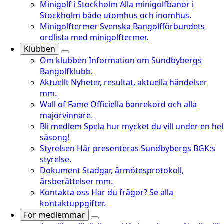
Minigolf i Stockholm
Alla minigolfbanor i
Stockholm både utomhus och inomhus.
Minigolftermer
Svenska Bangolfförbundets
ordlista med minigolftermer.
Klubben
Om klubben
Information om Sundbybergs
Bangolfklubb.
Aktuellt
Nyheter, resultat, aktuella händelser
mm.
Wall of Fame
Officiella banrekord och alla
majorvinnare.
Bli medlem
Spela hur mycket du vill under en hel
säsong!
Styrelsen
Här presenteras Sundbybergs BGK:s
styrelse.
Dokument
Stadgar, årmötesprotokoll,
årsberättelser mm.
Kontakta oss
Har du frågor? Se alla
kontaktuppgifter.
För medlemmar