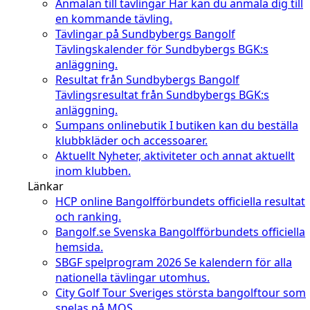
Anmälan till tävlingar
Här kan du anmäla dig till
en kommande tävling.
Tävlingar på Sundbybergs Bangolf
Tävlingskalender för Sundbybergs BGK:s
anläggning.
Resultat från Sundbybergs Bangolf
Tävlingsresultat från Sundbybergs BGK:s
anläggning.
Sumpans onlinebutik
I butiken kan du beställa
klubbkläder och accessoarer.
Aktuellt
Nyheter, aktiviteter och annat aktuellt
inom klubben.
Länkar
HCP online
Bangolfförbundets officiella resultat
och ranking.
Bangolf.se
Svenska Bangolfförbundets officiella
hemsida.
SBGF spelprogram 2026
Se kalendern för alla
nationella tävlingar utomhus.
City Golf Tour
Sveriges största bangolftour som
spelas på MOS.