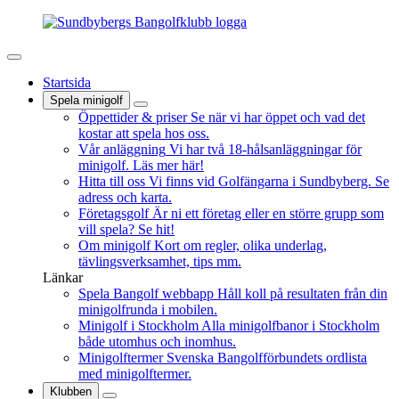
Startsida
Spela minigolf
Öppettider & priser
Se när vi har öppet och vad det
kostar att spela hos oss.
Vår anläggning
Vi har två 18-hålsanläggningar för
minigolf. Läs mer här!
Hitta till oss
Vi finns vid Golfängarna i Sundbyberg. Se
adress och karta.
Företagsgolf
Är ni ett företag eller en större grupp som
vill spela? Se hit!
Om minigolf
Kort om regler, olika underlag,
tävlingsverksamhet, tips mm.
Länkar
Spela Bangolf webbapp
Håll koll på resultaten från din
minigolfrunda i mobilen.
Minigolf i Stockholm
Alla minigolfbanor i Stockholm
både utomhus och inomhus.
Minigolftermer
Svenska Bangolfförbundets ordlista
med minigolftermer.
Klubben