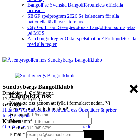
Bangolf.se
Svenska Bangolfförbundets officiella
hemsida.
SBGF spelprogram 2026
Se kalendern för alla
nationella tävlingar utomhus.
City Golf Tour
Sveriges största bangolftour som spelas
på MOS.
Alla bangolfregler
Oklar spelsituation? Förbundets sida
med alla regler.
Sundbybergs Bangolfklubb
Dimslöjan 1, Golfängarna
Kontakta oss
172 40 Sundbyberg
Kontakta oss genom att fylla i formuläret nedan. Vi
Genvägar
återkommer till dig inom kort!
Hitta hit
Vår anläggning
Kontakta oss
Öppettider & priser
Förnamn
*
Integritetspolicy
Efternamn
*
Klubben
Om Sundbybergs BGK
Bli medlem
Aktuellt
Telefon
E-mail
*