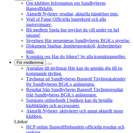
Om klubben
Information om Sundbybergs
Bangolfklubb.
Aktuellt
Nyheter, resultat, aktuella händelser mm.
Wall of Fame
Officiella banrekord och alla
majorvinnare.
Bli medlem
Spela hur mycket du vill under en hel
säsong!
Styrelsen
Här presenteras Sundbybergs BGK:s styrelse.
Dokument
Stadgar, årmötesprotokoll, årsberättelser
mm.
Kontakta oss
Har du frågor? Se alla kontaktuppgifter.
För medlemmar
Anmälan till tävlingar
Här kan du anmäla dig till en
kommande tävling.
Tävlingar på Sundbybergs Bangolf
Tävlingskalender
för Sundbybergs BGK:s anläggning.
Resultat från Sundbybergs Bangolf
Tävlingsresultat
från Sundbybergs BGK:s anläggning.
Sumpans onlinebutik
I butiken kan du beställa
klubbkläder och accessoarer.
Aktuellt
Nyheter, aktiviteter och annat aktuellt inom
klubben.
Länkar
HCP online
Bangolfförbundets officiella resultat och
ranking.