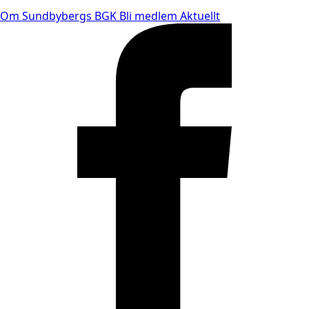
Om Sundbybergs BGK
Bli medlem
Aktuellt