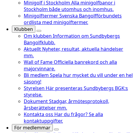
Minigolf i Stockholm
Alla minigolfbanor i
Stockholm både utomhus och inomhus.
Minigolftermer
Svenska Bangolfförbundets
ordlista med minigolftermer.
Klubben
Om klubben
Information om Sundbybergs
Bangolfklubb.
Aktuellt
Nyheter, resultat, aktuella händelser
mm.
Wall of Fame
Officiella banrekord och alla
majorvinnare.
Bli medlem
Spela hur mycket du vill under en hel
säsong!
Styrelsen
Här presenteras Sundbybergs BGK:s
styrelse.
Dokument
Stadgar, årmötesprotokoll,
årsberättelser mm.
Kontakta oss
Har du frågor? Se alla
kontaktuppgifter.
För medlemmar