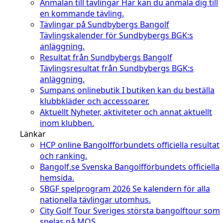
Anmälan till tävlingar
Här kan du anmäla dig till
en kommande tävling.
Tävlingar på Sundbybergs Bangolf
Tävlingskalender för Sundbybergs BGK:s
anläggning.
Resultat från Sundbybergs Bangolf
Tävlingsresultat från Sundbybergs BGK:s
anläggning.
Sumpans onlinebutik
I butiken kan du beställa
klubbkläder och accessoarer.
Aktuellt
Nyheter, aktiviteter och annat aktuellt
inom klubben.
Länkar
HCP online
Bangolfförbundets officiella resultat
och ranking.
Bangolf.se
Svenska Bangolfförbundets officiella
hemsida.
SBGF spelprogram 2026
Se kalendern för alla
nationella tävlingar utomhus.
City Golf Tour
Sveriges största bangolftour som
spelas på MOS.