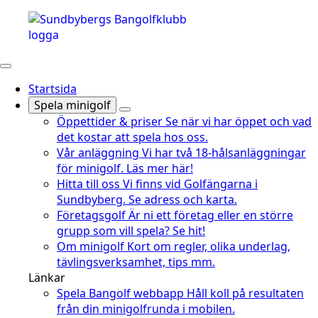
Startsida
Spela minigolf
Öppettider & priser
Se när vi har öppet och vad
det kostar att spela hos oss.
Vår anläggning
Vi har två 18-hålsanläggningar
för minigolf. Läs mer här!
Hitta till oss
Vi finns vid Golfängarna i
Sundbyberg. Se adress och karta.
Företagsgolf
Är ni ett företag eller en större
grupp som vill spela? Se hit!
Om minigolf
Kort om regler, olika underlag,
tävlingsverksamhet, tips mm.
Länkar
Spela Bangolf webbapp
Håll koll på resultaten
från din minigolfrunda i mobilen.