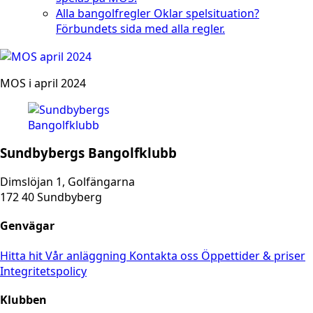
Alla bangolfregler
Oklar spelsituation?
Förbundets sida med alla regler.
MOS i april 2024
Sundbybergs Bangolfklubb
Dimslöjan 1, Golfängarna
172 40 Sundbyberg
Genvägar
Hitta hit
Vår anläggning
Kontakta oss
Öppettider & priser
Integritetspolicy
Klubben