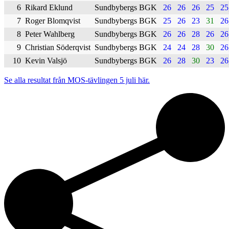
6
Rikard Eklund
Sundbybergs BGK
26
26
26
25
25
7
Roger Blomqvist
Sundbybergs BGK
25
26
23
31
26
8
Peter Wahlberg
Sundbybergs BGK
26
26
28
26
26
9
Christian Söderqvist
Sundbybergs BGK
24
24
28
30
26
10
Kevin Valsjö
Sundbybergs BGK
26
28
30
23
26
Se alla resultat från MOS-tävlingen 5 juli här.