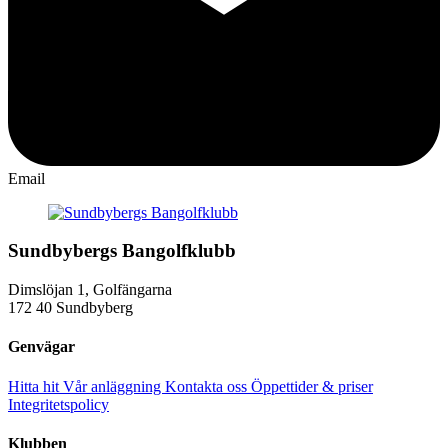
Email
Sundbybergs Bangolfklubb
Dimslöjan 1, Golfängarna
172 40 Sundbyberg
Genvägar
Hitta hit
Vår anläggning
Kontakta oss
Öppettider & priser
Integritetspolicy
Klubben