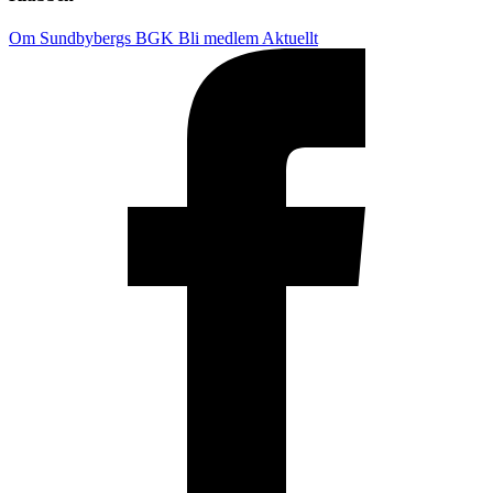
Om Sundbybergs BGK
Bli medlem
Aktuellt