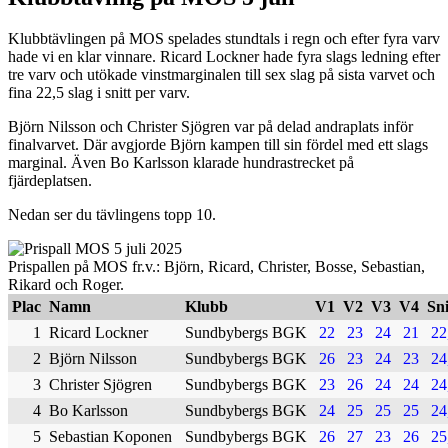
Klubbtävlingen på MOS spelades stundtals i regn och efter fyra varv
hade vi en klar vinnare. Ricard Lockner hade fyra slags ledning efter
tre varv och utökade vinstmarginalen till sex slag på sista varvet och
fina 22,5 slag i snitt per varv.
Björn Nilsson och Christer Sjögren var på delad andraplats inför
finalvarvet. Där avgjorde Björn kampen till sin fördel med ett slags
marginal. Även Bo Karlsson klarade hundrastrecket på
fjärdeplatsen.
Nedan ser du tävlingens topp 10.
Prispallen på MOS fr.v.: Björn, Ricard, Christer, Bosse, Sebastian,
Rikard och Roger.
Plac
Namn
Klubb
V1
V2
V3
V4
Sni
1
Ricard Lockner
Sundbybergs BGK
22
23
24
21
22
2
Björn Nilsson
Sundbybergs BGK
26
23
24
23
24
3
Christer Sjögren
Sundbybergs BGK
23
26
24
24
24
4
Bo Karlsson
Sundbybergs BGK
24
25
25
25
24
5
Sebastian Koponen
Sundbybergs BGK
26
27
23
26
25