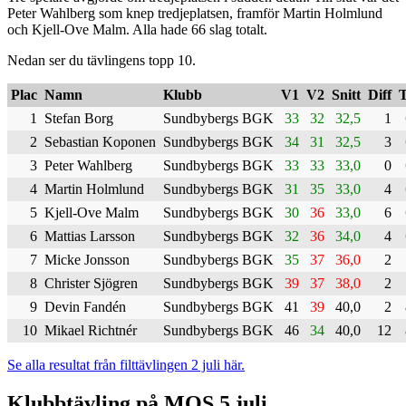
Peter Wahlberg som knep tredjeplatsen, framför Martin Holmlund
och Kjell-Ove Malm. Alla hade 66 slag totalt.
Nedan ser du tävlingens topp 10.
Plac
Namn
Klubb
V1
V2
Snitt
Diff
T
1
Stefan Borg
Sundbybergs BGK
33
32
32,5
1
2
Sebastian Koponen
Sundbybergs BGK
34
31
32,5
3
3
Peter Wahlberg
Sundbybergs BGK
33
33
33,0
0
4
Martin Holmlund
Sundbybergs BGK
31
35
33,0
4
5
Kjell-Ove Malm
Sundbybergs BGK
30
36
33,0
6
6
Mattias Larsson
Sundbybergs BGK
32
36
34,0
4
7
Micke Jonsson
Sundbybergs BGK
35
37
36,0
2
8
Christer Sjögren
Sundbybergs BGK
39
37
38,0
2
9
Devin Fandén
Sundbybergs BGK
41
39
40,0
2
10
Mikael Richtnér
Sundbybergs BGK
46
34
40,0
12
Se alla resultat från filttävlingen 2 juli här.
Klubbtävling på MOS 5 juli