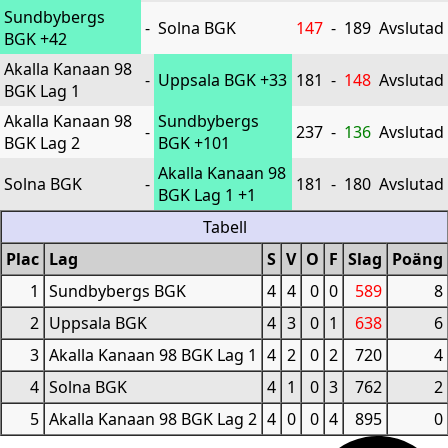
Sundbybergs
-
Solna BGK
147
-
189
Avslutad
BGK
+42
Akalla Kanaan 98
-
Uppsala BGK
+33
181
-
148
Avslutad
BGK Lag 1
Akalla Kanaan 98
Sundbybergs
-
237
-
136
Avslutad
BGK Lag 2
BGK
+101
Akalla Kanaan 98
Solna BGK
-
181
-
180
Avslutad
BGK Lag 1
+1
Tabell
Plac
Lag
S
V
O
F
Slag
Poäng
1
Sundbybergs BGK
4
4
0
0
589
8
2
Uppsala BGK
4
3
0
1
638
6
3
Akalla Kanaan 98 BGK Lag 1
4
2
0
2
720
4
4
Solna BGK
4
1
0
3
762
2
5
Akalla Kanaan 98 BGK Lag 2
4
0
0
4
895
0