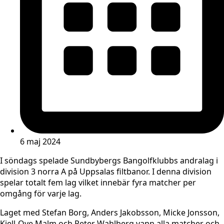
6 maj 2024
I söndags spelade Sundbybergs Bangolfklubbs andralag i
division 3 norra A på Uppsalas filtbanor. I denna division
spelar totalt fem lag vilket innebär fyra matcher per
omgång för varje lag.
Laget med Stefan Borg, Anders Jakobsson, Micke Jonsson,
Kjell-Ove Malm och Peter Wahlberg vann alla matcher och