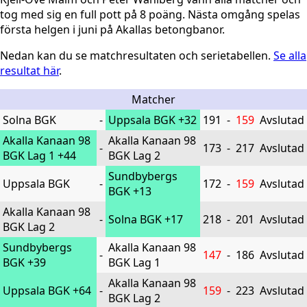
tog med sig en full pott på 8 poäng. Nästa omgång spelas
första helgen i juni på Akallas betongbanor.
Nedan kan du se matchresultaten och serietabellen.
Se alla
resultat här
.
Matcher
Solna BGK
-
Uppsala BGK
+32
191
-
159
Avslutad
Akalla Kanaan 98
Akalla Kanaan 98
-
173
-
217
Avslutad
BGK Lag 1
+44
BGK Lag 2
Sundbybergs
Uppsala BGK
-
172
-
159
Avslutad
BGK
+13
Akalla Kanaan 98
-
Solna BGK
+17
218
-
201
Avslutad
BGK Lag 2
Sundbybergs
Akalla Kanaan 98
-
147
-
186
Avslutad
BGK
+39
BGK Lag 1
Akalla Kanaan 98
Uppsala BGK
+64
-
159
-
223
Avslutad
BGK Lag 2