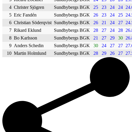
4
Christer Sjögren
Sundbybergs BGK
25
23
24
24
24.
5
Eric Fandén
Sundbybergs BGK
26
23
24
25
24.
6
Christian Söderqvist
Sundbybergs BGK
26
21
24
27
24.
7
Rikard Eklund
Sundbybergs BGK
28
27
24
28
26.
8
Bo Karlsson
Sundbybergs BGK
21
27
29
30
26.
9
Anders Schedin
Sundbybergs BGK
30
24
27
27
27.
10
Martin Holmlund
Sundbybergs BGK
28
29
26
27
27.