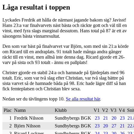
Låga resultat i toppen
Lyckades Fredrik att hålla de närmast jagande bakom sig? Javisst!
Hans 23:a var finalvarvets näst bästa och räckte gott och väl till en
vinst, med fyra slags marginal dessutom. Hans total på 87 är ett av
säsongens bästa vinnarresultat.
Den som var bäst på finalvarvet var Björn, som med sin 21:a körde
om Ricard till en andraplats. 91 totalt hade många andra gånger
räckt till en vinst, men alltså inte denna dag. Ricard gjorde ett 26-
varv på sista och 93 totalt - ännu en pallplats!
Christer gjorde en stabil 24:a och hamnade på fjärdeplats med 96
totalt. Eric, som var två slag efter Christian, var två slag bättre på
sista varvet så de hamnade båda på 98. Eric hade lägre diff så han
fick femteplatsen och Christian blev sexa.
Nedan ser du tävlingens topp 10.
Se alla resultat här
.
Plac
Namn
Klubb
V1
V2
V3
V4
Sni
1
Fredrik Nilsson
Sundbybergs BGK
23
21
20
23
21.
2
Björn Nilsson
Sundbybergs BGK
23
20
27
21
22.
3
Ricard Lockner
Sundbybergs BGK
24
23
20
26
23.