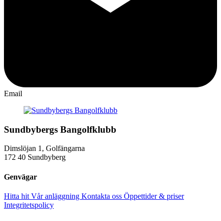
Email
Sundbybergs Bangolfklubb
Dimslöjan 1, Golfängarna
172 40 Sundbyberg
Genvägar
Hitta hit
Vår anläggning
Kontakta oss
Öppettider & priser
Integritetspolicy