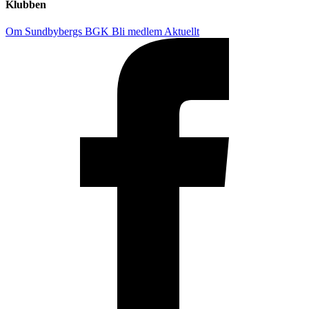
Klubben
Om Sundbybergs BGK
Bli medlem
Aktuellt