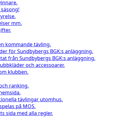
vinnare.
l säsong!
yrelse.
elser mm.
fter.
 en kommande tävling.
nder för Sundbybergs BGK:s anläggning.
ltat från Sundbybergs BGK:s anläggning.
klubbkläder och accessoarer.
inom klubben.
 och ranking.
 hemsida.
tionella tävlingar utomhus.
 spelas på MOS.
s sida med alla regler.