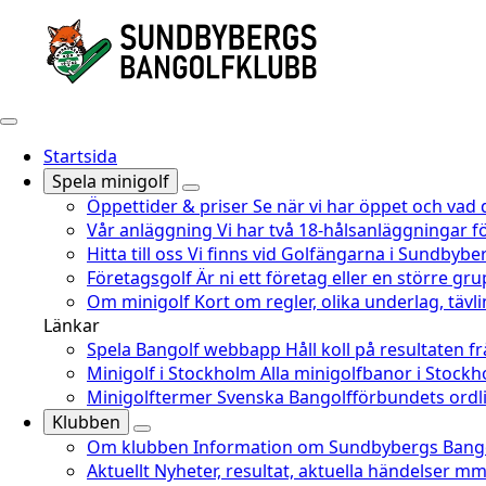
Startsida
Spela minigolf
Öppettider & priser
Se när vi har öppet och vad 
Vår anläggning
Vi har två 18-hålsanläggningar fö
Hitta till oss
Vi finns vid Golfängarna i Sundbyber
Företagsgolf
Är ni ett företag eller en större gru
Om minigolf
Kort om regler, olika underlag, täv
Länkar
Spela Bangolf webbapp
Håll koll på resultaten f
Minigolf i Stockholm
Alla minigolfbanor i Stoc
Minigolftermer
Svenska Bangolfförbundets ordli
Klubben
Om klubben
Information om Sundbybergs Bango
Aktuellt
Nyheter, resultat, aktuella händelser mm