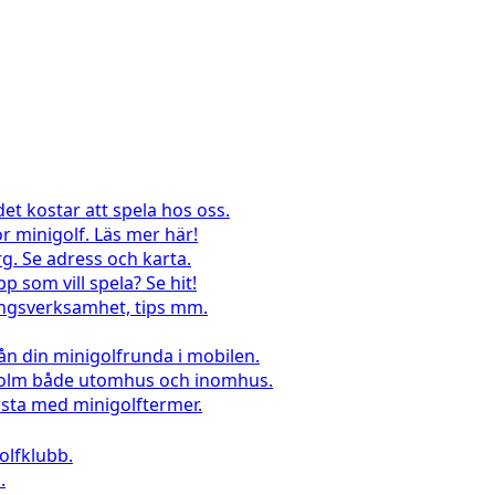
det kostar att spela hos oss.
r minigolf. Läs mer här!
g. Se adress och karta.
pp som vill spela? Se hit!
lingsverksamhet, tips mm.
rån din minigolfrunda i mobilen.
kholm både utomhus och inomhus.
sta med minigolftermer.
lfklubb.
.