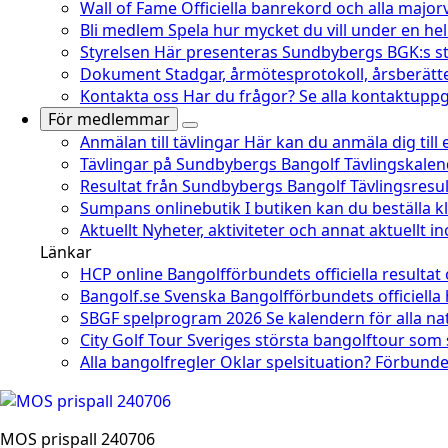
Wall of Fame
Officiella banrekord och alla major
Bli medlem
Spela hur mycket du vill under en he
Styrelsen
Här presenteras Sundbybergs BGK:s st
Dokument
Stadgar, årmötesprotokoll, årsberätt
Kontakta oss
Har du frågor? Se alla kontaktuppgi
För medlemmar
Anmälan till tävlingar
Här kan du anmäla dig till
Tävlingar på Sundbybergs Bangolf
Tävlingskale
Resultat från Sundbybergs Bangolf
Tävlingsresu
Sumpans onlinebutik
I butiken kan du beställa 
Aktuellt
Nyheter, aktiviteter och annat aktuellt 
Länkar
HCP online
Bangolfförbundets officiella resultat
Bangolf.se
Svenska Bangolfförbundets officiella
SBGF spelprogram 2026
Se kalendern för alla na
City Golf Tour
Sveriges största bangolftour som
Alla bangolfregler
Oklar spelsituation? Förbundet
MOS prispall 240706