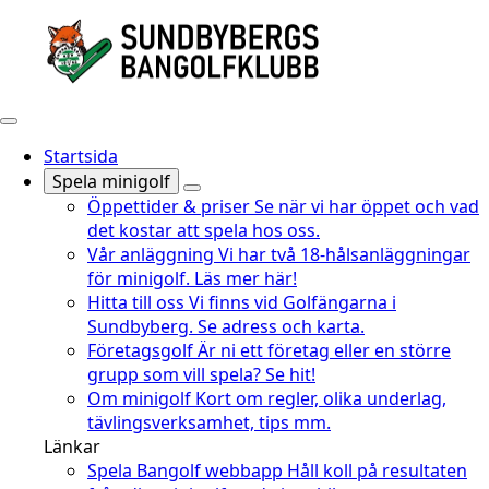
Startsida
Spela minigolf
Öppettider & priser
Se när vi har öppet och vad
det kostar att spela hos oss.
Vår anläggning
Vi har två 18-hålsanläggningar
för minigolf. Läs mer här!
Hitta till oss
Vi finns vid Golfängarna i
Sundbyberg. Se adress och karta.
Företagsgolf
Är ni ett företag eller en större
grupp som vill spela? Se hit!
Om minigolf
Kort om regler, olika underlag,
tävlingsverksamhet, tips mm.
Länkar
Spela Bangolf webbapp
Håll koll på resultaten