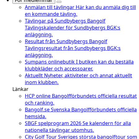
För medlemmar
Anmälan till tävlingar
Här kan du anmäla dig till
en kommande tävling.
Tävlingar på Sundbybergs Bangolf
Tävlingskalender för Sundbybergs BGK:s
anläggning.
Resultat från Sundbybergs Bangolf
Tävlingsresultat från Sundbybergs BGK:s
anläggning.
Sumpans onlinebutik
I butiken kan du beställa
klubbkläder och accessoarer.
Aktuellt
Nyheter, aktiviteter och annat aktuellt
inom klubben.
Länkar
HCP online
Bangolfförbundets officiella resultat
och ranking.
Bangolf.se
Svenska Bangolfförbundets officiella
hemsida.
SBGF spelprogram 2026
Se kalendern för alla
nationella tävlingar utomhus.
City Golf Tour
Sveriges största bangolftour som