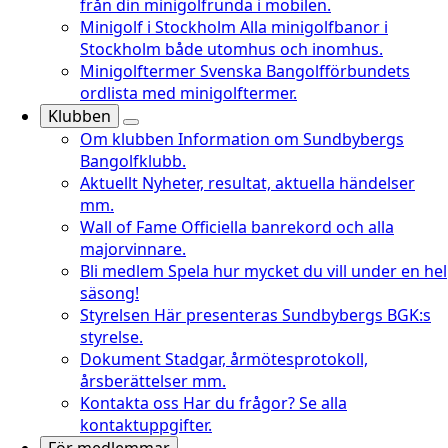
från din minigolfrunda i mobilen.
Minigolf i Stockholm
Alla minigolfbanor i
Stockholm både utomhus och inomhus.
Minigolftermer
Svenska Bangolfförbundets
ordlista med minigolftermer.
Klubben
Om klubben
Information om Sundbybergs
Bangolfklubb.
Aktuellt
Nyheter, resultat, aktuella händelser
mm.
Wall of Fame
Officiella banrekord och alla
majorvinnare.
Bli medlem
Spela hur mycket du vill under en hel
säsong!
Styrelsen
Här presenteras Sundbybergs BGK:s
styrelse.
Dokument
Stadgar, årmötesprotokoll,
årsberättelser mm.
Kontakta oss
Har du frågor? Se alla
kontaktuppgifter.