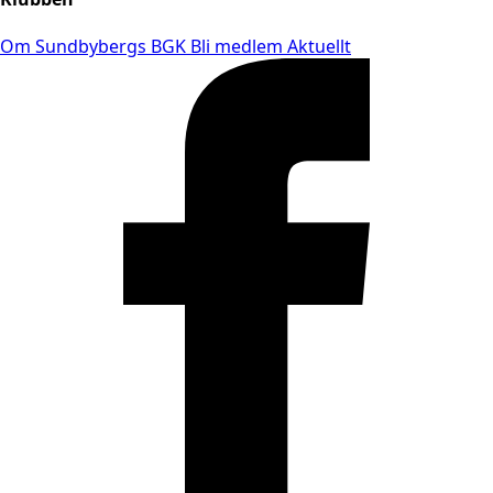
Om Sundbybergs BGK
Bli medlem
Aktuellt