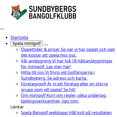
Startsida
Spela minigolf
Öppettider & priser
Se när vi har öppet och vad
det kostar att spela hos oss.
Vår anläggning
Vi har två 18-hålsanläggningar
för minigolf. Läs mer här!
Hitta till oss
Vi finns vid Golfängarna i
Sundbyberg. Se adress och karta.
Företagsgolf
Är ni ett företag eller en större
grupp som vill spela? Se hit!
Om minigolf
Kort om regler, olika underlag,
tävlingsverksamhet, tips mm.
Länkar
Spela Bangolf webbapp
Håll koll på resultaten