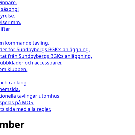
vinnare.
l säsong!
yrelse.
elser mm.
fter.
 en kommande tävling.
nder för Sundbybergs BGK:s anläggning.
ltat från Sundbybergs BGK:s anläggning.
klubbkläder och accessoarer.
inom klubben.
 och ranking.
 hemsida.
tionella tävlingar utomhus.
 spelas på MOS.
s sida med alla regler.
tember