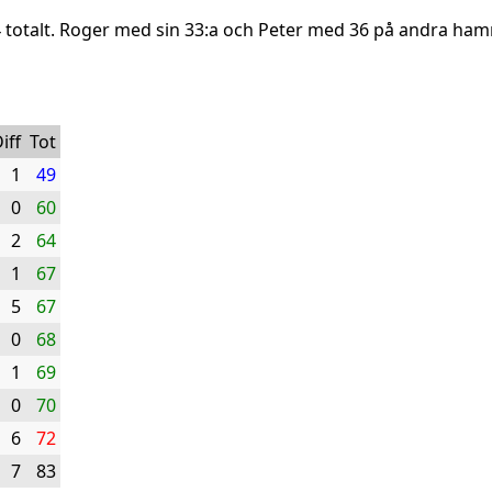
totalt. Roger med sin 33:a och Peter med 36 på andra hamn
iff
Tot
1
49
0
60
2
64
1
67
5
67
0
68
1
69
0
70
6
72
7
83