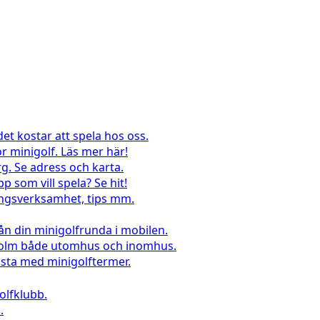
det kostar att spela hos oss.
r minigolf. Läs mer här!
g. Se adress och karta.
pp som vill spela? Se hit!
lingsverksamhet, tips mm.
rån din minigolfrunda i mobilen.
kholm både utomhus och inomhus.
sta med minigolftermer.
lfklubb.
.