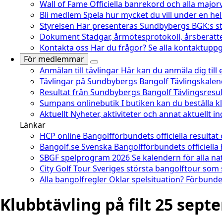
Wall of Fame
Officiella banrekord och alla major
Bli medlem
Spela hur mycket du vill under en he
Styrelsen
Här presenteras Sundbybergs BGK:s st
Dokument
Stadgar, årmötesprotokoll, årsberätt
Kontakta oss
Har du frågor? Se alla kontaktuppgi
För medlemmar
Anmälan till tävlingar
Här kan du anmäla dig till
Tävlingar på Sundbybergs Bangolf
Tävlingskale
Resultat från Sundbybergs Bangolf
Tävlingsresu
Sumpans onlinebutik
I butiken kan du beställa 
Aktuellt
Nyheter, aktiviteter och annat aktuellt 
Länkar
HCP online
Bangolfförbundets officiella resultat
Bangolf.se
Svenska Bangolfförbundets officiella
SBGF spelprogram 2026
Se kalendern för alla na
City Golf Tour
Sveriges största bangolftour som
Alla bangolfregler
Oklar spelsituation? Förbundet
Klubbtävling på filt 25 sep