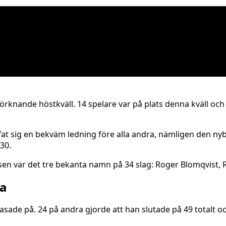
mörknande höstkväll. 14 spelare var på plats denna kväll o
ffat sig en bekväm ledning före alla andra, nämligen den n
30.
n var det tre bekanta namn på 34 slag: Roger Blomqvist, 
ta
gasade på. 24 på andra gjorde att han slutade på 49 totalt o