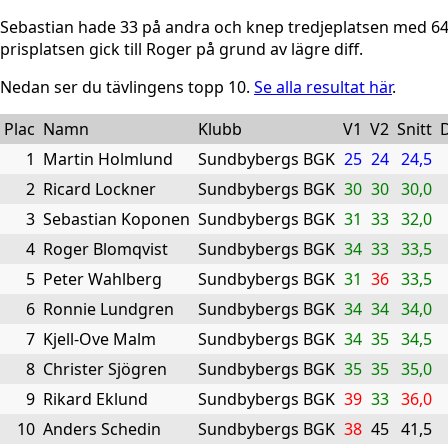
Sebastian hade 33 på andra och knep tredjeplatsen med 64 
prisplatsen gick till Roger på grund av lägre diff.
Nedan ser du tävlingens topp 10.
Se alla resultat här
.
Plac
Namn
Klubb
V1
V2
Snitt
D
1
Martin Holmlund
Sundbybergs BGK
25
24
24,5
2
Ricard Lockner
Sundbybergs BGK
30
30
30,0
3
Sebastian Koponen
Sundbybergs BGK
31
33
32,0
4
Roger Blomqvist
Sundbybergs BGK
34
33
33,5
5
Peter Wahlberg
Sundbybergs BGK
31
36
33,5
6
Ronnie Lundgren
Sundbybergs BGK
34
34
34,0
7
Kjell-Ove Malm
Sundbybergs BGK
34
35
34,5
8
Christer Sjögren
Sundbybergs BGK
35
35
35,0
9
Rikard Eklund
Sundbybergs BGK
39
33
36,0
10
Anders Schedin
Sundbybergs BGK
38
45
41,5