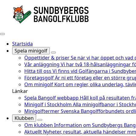
Startsida
Spela minigolf
Öppettider & priser
Se när vi har öppet och vad 
Vår anläggning
Vi har två 18-hålsanläggningar fö
Hitta till oss
Vi finns vid Golfängarna i Sundbyber
Företagsgolf
Är ni ett företag eller en större gru
Om minigolf
Kort om regler, olika underlag, täv
Länkar
Spela Bangolf webbapp
Håll koll på resultaten f
Minigolf i Stockholm
Alla minigolfbanor i Stoc
Minigolftermer
Svenska Bangolfförbundets ordli
Klubben
Om klubben
Information om Sundbybergs Bango
Aktuellt
Nyheter, resultat, aktuella händelser mm