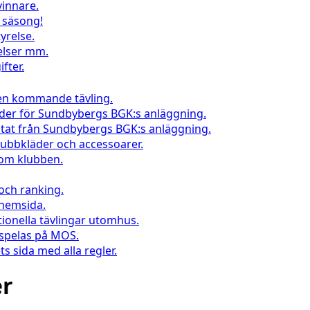
vinnare.
l säsong!
yrelse.
elser mm.
fter.
 en kommande tävling.
nder för Sundbybergs BGK:s anläggning.
ltat från Sundbybergs BGK:s anläggning.
klubbkläder och accessoarer.
inom klubben.
 och ranking.
 hemsida.
tionella tävlingar utomhus.
 spelas på MOS.
s sida med alla regler.
er