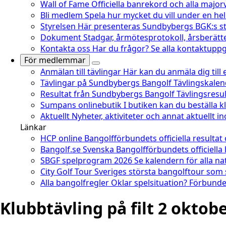
Wall of Fame
Officiella banrekord och alla major
Bli medlem
Spela hur mycket du vill under en he
Styrelsen
Här presenteras Sundbybergs BGK:s st
Dokument
Stadgar, årmötesprotokoll, årsberätt
Kontakta oss
Har du frågor? Se alla kontaktuppgi
För medlemmar
Anmälan till tävlingar
Här kan du anmäla dig till
Tävlingar på Sundbybergs Bangolf
Tävlingskale
Resultat från Sundbybergs Bangolf
Tävlingsresu
Sumpans onlinebutik
I butiken kan du beställa 
Aktuellt
Nyheter, aktiviteter och annat aktuellt 
Länkar
HCP online
Bangolfförbundets officiella resultat
Bangolf.se
Svenska Bangolfförbundets officiella
SBGF spelprogram 2026
Se kalendern för alla na
City Golf Tour
Sveriges största bangolftour som
Alla bangolfregler
Oklar spelsituation? Förbundet
Klubbtävling på filt 2 oktob