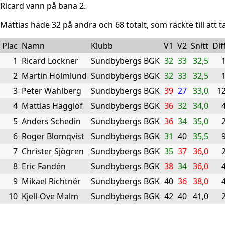
Ricard vann på bana 2.
Mattias hade 32 på andra och 68 totalt, som räckte till att t
Plac
Namn
Klubb
V1
V2
Snitt
Dif
1
Ricard Lockner
Sundbybergs BGK
32
33
32,5
2
Martin Holmlund
Sundbybergs BGK
32
33
32,5
3
Peter Wahlberg
Sundbybergs BGK
39
27
33,0
1
4
Mattias Hägglöf
Sundbybergs BGK
36
32
34,0
5
Anders Schedin
Sundbybergs BGK
36
34
35,0
6
Roger Blomqvist
Sundbybergs BGK
31
40
35,5
7
Christer Sjögren
Sundbybergs BGK
35
37
36,0
8
Eric Fandén
Sundbybergs BGK
38
34
36,0
9
Mikael Richtnér
Sundbybergs BGK
40
36
38,0
10
Kjell-Ove Malm
Sundbybergs BGK
42
40
41,0