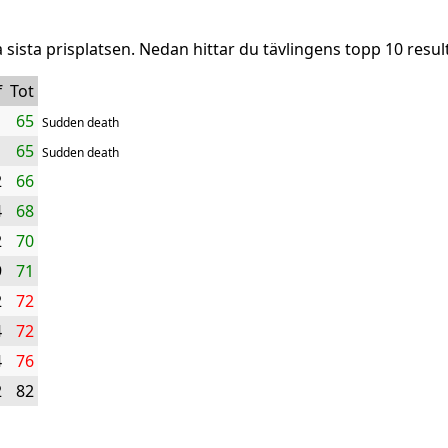
a sista prisplatsen. Nedan hittar du tävlingens topp 10 resul
f
Tot
1
65
Sudden death
1
65
Sudden death
2
66
4
68
2
70
9
71
2
72
4
72
4
76
2
82