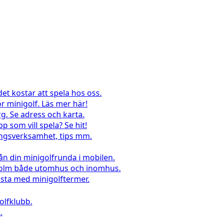
det kostar att spela hos oss.
r minigolf. Läs mer här!
g. Se adress och karta.
pp som vill spela? Se hit!
lingsverksamhet, tips mm.
rån din minigolfrunda i mobilen.
kholm både utomhus och inomhus.
sta med minigolftermer.
lfklubb.
.