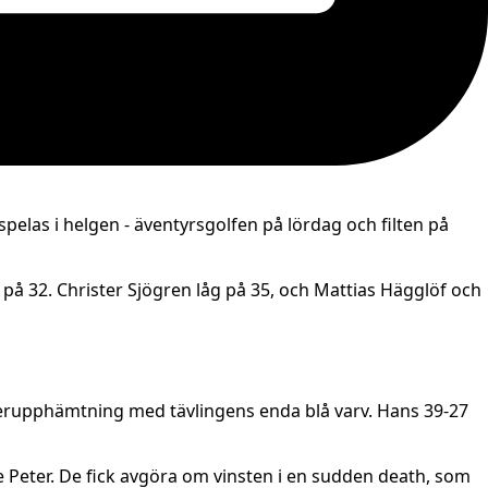
pelas i helgen - äventyrsgolfen på lördag och filten på
 på 32. Christer Sjögren låg på 35, och Mattias Hägglöf och
terupphämtning med tävlingens enda blå varv. Hans 39-27
e Peter. De fick avgöra om vinsten i en sudden death, som