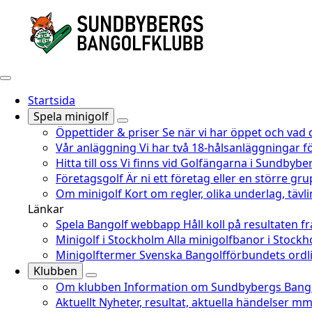
Startsida
Spela minigolf
Öppettider & priser
Se när vi har öppet och vad 
Vår anläggning
Vi har två 18-hålsanläggningar fö
Hitta till oss
Vi finns vid Golfängarna i Sundbyber
Företagsgolf
Är ni ett företag eller en större gru
Om minigolf
Kort om regler, olika underlag, täv
Länkar
Spela Bangolf webbapp
Håll koll på resultaten f
Minigolf i Stockholm
Alla minigolfbanor i Stoc
Minigolftermer
Svenska Bangolfförbundets ordli
Klubben
Om klubben
Information om Sundbybergs Bango
Aktuellt
Nyheter, resultat, aktuella händelser mm