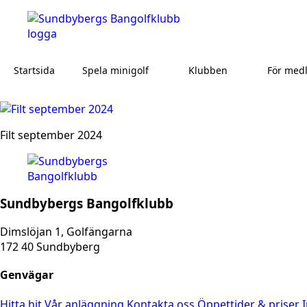
Startsida
Spela minigolf
Klubben
För med
Filt september 2024
Sundbybergs Bangolfklubb
Dimslöjan 1, Golfängarna
172 40 Sundbyberg
Genvägar
Hitta hit
Vår anläggning
Kontakta oss
Öppettider & priser