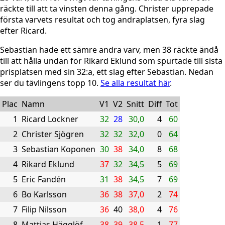
räckte till att ta vinsten denna gång. Christer upprepade
första varvets resultat och tog andraplatsen, fyra slag
efter Ricard.
Sebastian hade ett sämre andra varv, men 38 räckte ändå
till att hålla undan för Rikard Eklund som spurtade till sista
prisplatsen med sin 32:a, ett slag efter Sebastian. Nedan
ser du tävlingens topp 10.
Se alla resultat här
.
Plac
Namn
V1
V2
Snitt
Diff
Tot
1
Ricard Lockner
32
28
30,0
4
60
2
Christer Sjögren
32
32
32,0
0
64
3
Sebastian Koponen
30
38
34,0
8
68
4
Rikard Eklund
37
32
34,5
5
69
5
Eric Fandén
31
38
34,5
7
69
6
Bo Karlsson
36
38
37,0
2
74
7
Filip Nilsson
36
40
38,0
4
76
8
Mattias Hägglöf
38
39
38,5
1
77