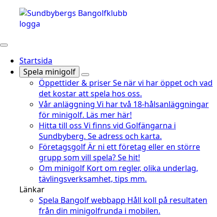
Startsida
Spela minigolf
Öppettider & priser
Se när vi har öppet och vad
det kostar att spela hos oss.
Vår anläggning
Vi har två 18-hålsanläggningar
för minigolf. Läs mer här!
Hitta till oss
Vi finns vid Golfängarna i
Sundbyberg. Se adress och karta.
Företagsgolf
Är ni ett företag eller en större
grupp som vill spela? Se hit!
Om minigolf
Kort om regler, olika underlag,
tävlingsverksamhet, tips mm.
Länkar
Spela Bangolf webbapp
Håll koll på resultaten
från din minigolfrunda i mobilen.