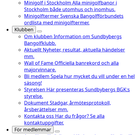
Minigolf i Stockholm
Alla minigolfbanor i
Stockholm både utomhus och inomhus.
Minigolftermer
Svenska Bangolfförbundets
ordlista med minigolftermer.
Klubben
Om klubben
Information om Sundbybergs
Bangolfklubb.
Aktuellt
Nyheter, resultat, aktuella händelser
mm.
Wall of Fame
Officiella banrekord och alla
majorvinnare.
Bli medlem
Spela hur mycket du vill under en hel
säsong!
Styrelsen
Här presenteras Sundbybergs BGK:s
styrelse.
Dokument
Stadgar, årmötesprotokoll,
årsberättelser mm.
Kontakta oss
Har du frågor? Se alla
kontaktuppgifter.
För medlemmar