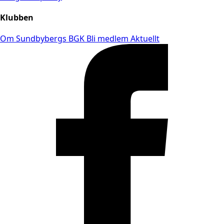
Klubben
Om Sundbybergs BGK
Bli medlem
Aktuellt