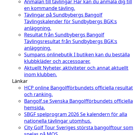
Anmälan till tävlingar
Här kan du anmäla dig till
en kommande tävling.
Tävlingar på Sundbybergs Bangolf
Tävlingskalender för Sundbybergs BGK:s
anläggning.
Resultat från Sundbybergs Bangolf
Tävlingsresultat från Sundbybergs BGK:s
anläggning.
Sumpans onlinebutik
I butiken kan du beställa
klubbkläder och accessoarer.
Aktuellt
Nyheter, aktiviteter och annat aktuellt
inom klubben.
Länkar
HCP online
Bangolfförbundets officiella resultat
och ranking.
Bangolf.se
Svenska Bangolfförbundets officiella
hemsida.
SBGF spelprogram 2026
Se kalendern för alla
nationella tävlingar utomhus.
City Golf Tour
Sveriges största bangolftour som
spelas på MOS.