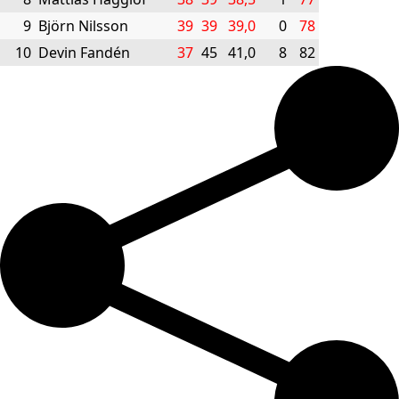
9
Björn Nilsson
39
39
39,0
0
78
10
Devin Fandén
37
45
41,0
8
82