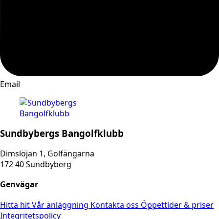
Email
Sundbybergs Bangolfklubb
Dimslöjan 1, Golfängarna
172 40 Sundbyberg
Genvägar
Hitta hit
Vår anläggning
Kontakta oss
Öppettider & priser
Integritetspolicy