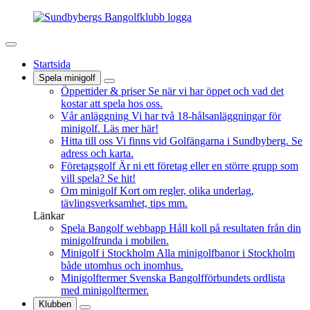
Startsida
Spela minigolf
Öppettider & priser
Se när vi har öppet och vad det
kostar att spela hos oss.
Vår anläggning
Vi har två 18-hålsanläggningar för
minigolf. Läs mer här!
Hitta till oss
Vi finns vid Golfängarna i Sundbyberg. Se
adress och karta.
Företagsgolf
Är ni ett företag eller en större grupp som
vill spela? Se hit!
Om minigolf
Kort om regler, olika underlag,
tävlingsverksamhet, tips mm.
Länkar
Spela Bangolf webbapp
Håll koll på resultaten från din
minigolfrunda i mobilen.
Minigolf i Stockholm
Alla minigolfbanor i Stockholm
både utomhus och inomhus.
Minigolftermer
Svenska Bangolfförbundets ordlista
med minigolftermer.
Klubben