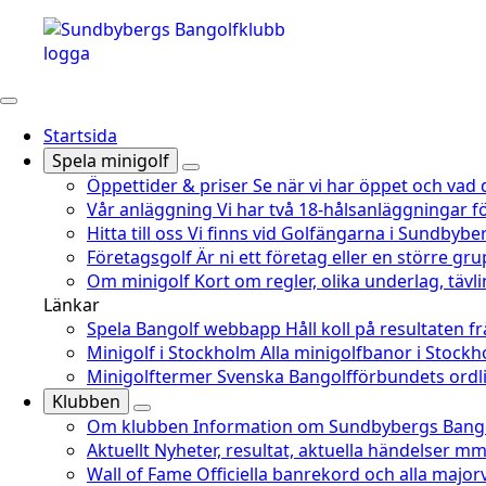
Startsida
Spela minigolf
Öppettider & priser
Se när vi har öppet och vad 
Vår anläggning
Vi har två 18-hålsanläggningar fö
Hitta till oss
Vi finns vid Golfängarna i Sundbyber
Företagsgolf
Är ni ett företag eller en större gru
Om minigolf
Kort om regler, olika underlag, täv
Länkar
Spela Bangolf webbapp
Håll koll på resultaten f
Minigolf i Stockholm
Alla minigolfbanor i Stoc
Minigolftermer
Svenska Bangolfförbundets ordli
Klubben
Om klubben
Information om Sundbybergs Bango
Aktuellt
Nyheter, resultat, aktuella händelser mm
Wall of Fame
Officiella banrekord och alla major