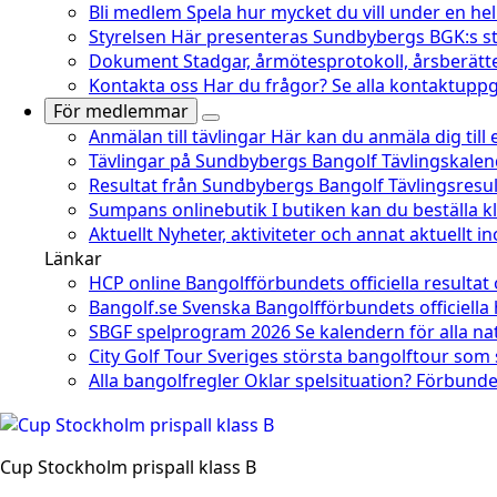
Bli medlem
Spela hur mycket du vill under en he
Styrelsen
Här presenteras Sundbybergs BGK:s st
Dokument
Stadgar, årmötesprotokoll, årsberätt
Kontakta oss
Har du frågor? Se alla kontaktuppgi
För medlemmar
Anmälan till tävlingar
Här kan du anmäla dig till
Tävlingar på Sundbybergs Bangolf
Tävlingskale
Resultat från Sundbybergs Bangolf
Tävlingsresu
Sumpans onlinebutik
I butiken kan du beställa 
Aktuellt
Nyheter, aktiviteter och annat aktuellt 
Länkar
HCP online
Bangolfförbundets officiella resultat
Bangolf.se
Svenska Bangolfförbundets officiella
SBGF spelprogram 2026
Se kalendern för alla na
City Golf Tour
Sveriges största bangolftour som
Alla bangolfregler
Oklar spelsituation? Förbundet
Cup Stockholm prispall klass B