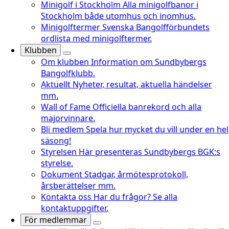
Minigolf i Stockholm
Alla minigolfbanor i
Stockholm både utomhus och inomhus.
Minigolftermer
Svenska Bangolfförbundets
ordlista med minigolftermer.
Klubben
Om klubben
Information om Sundbybergs
Bangolfklubb.
Aktuellt
Nyheter, resultat, aktuella händelser
mm.
Wall of Fame
Officiella banrekord och alla
majorvinnare.
Bli medlem
Spela hur mycket du vill under en hel
säsong!
Styrelsen
Här presenteras Sundbybergs BGK:s
styrelse.
Dokument
Stadgar, årmötesprotokoll,
årsberättelser mm.
Kontakta oss
Har du frågor? Se alla
kontaktuppgifter.
För medlemmar