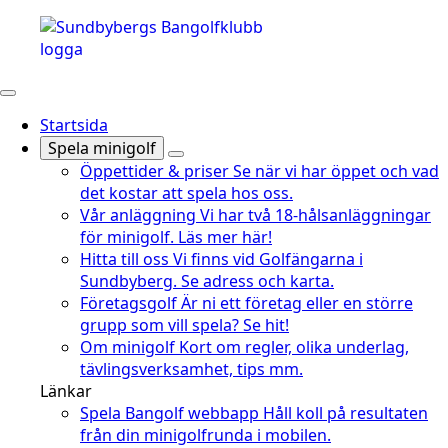
Startsida
Spela minigolf
Öppettider & priser
Se när vi har öppet och vad
det kostar att spela hos oss.
Vår anläggning
Vi har två 18-hålsanläggningar
för minigolf. Läs mer här!
Hitta till oss
Vi finns vid Golfängarna i
Sundbyberg. Se adress och karta.
Företagsgolf
Är ni ett företag eller en större
grupp som vill spela? Se hit!
Om minigolf
Kort om regler, olika underlag,
tävlingsverksamhet, tips mm.
Länkar
Spela Bangolf webbapp
Håll koll på resultaten
från din minigolfrunda i mobilen.