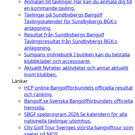
Anmälan till tävlingar
Här kan du anmäla dig till
en kommande tävling.
Tävlingar på Sundbybergs Bangolf
Tävlingskalender för Sundbybergs BGK:s
anläggning.
Resultat från Sundbybergs Bangolf
Tävlingsresultat från Sundbybergs BGK:s
anläggning.
Sumpans onlinebutik
I butiken kan du beställa
klubbkläder och accessoarer.
Aktuellt
Nyheter, aktiviteter och annat aktuellt
inom klubben.
Länkar
HCP online
Bangolfförbundets officiella resultat
och ranking.
Bangolf.se
Svenska Bangolfförbundets officiella
hemsida.
SBGF spelprogram 2026
Se kalendern för alla
nationella tävlingar utomhus.
City Golf Tour
Sveriges största bangolftour som
spelas på MOS.