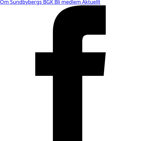
Om Sundbybergs BGK
Bli medlem
Aktuellt