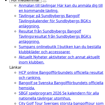
För medlemmar
Anmälan till tävlingar
Här kan du anmäla dig till
en kommande tävling.
Tävlingar på Sundbybergs Bangolf
Tävlingskalender för Sundbybergs BGK:s
anläggning.
Resultat från Sundbybergs Bangolf
Tävlingsresultat från Sundbybergs BGK:s
anläggning.
Sumpans onlinebutik
I butiken kan du beställa
klubbkläder och accessoarer.
Aktuellt
Nyheter, aktiviteter och annat aktuellt
inom klubben.
Länkar
HCP online
Bangolfförbundets officiella resultat
och ranking.
Bangolf.se
Svenska Bangolfförbundets officiella
hemsida.
SBGF spelprogram 2026
Se kalendern för alla
nationella tävlingar utomhus.
City Golf Tour
Sveriges största bangolftour som