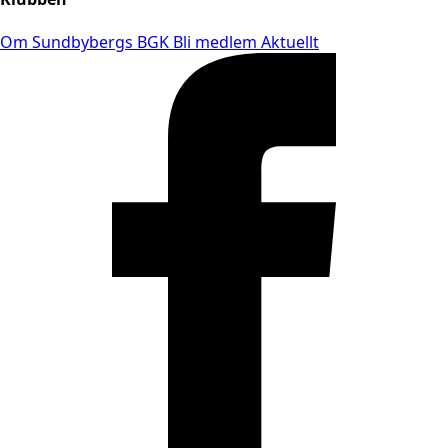
Om Sundbybergs BGK
Bli medlem
Aktuellt