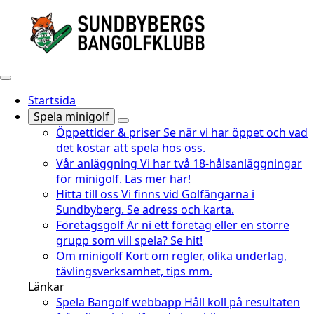
Startsida
Spela minigolf
Öppettider & priser
Se när vi har öppet och vad
det kostar att spela hos oss.
Vår anläggning
Vi har två 18-hålsanläggningar
för minigolf. Läs mer här!
Hitta till oss
Vi finns vid Golfängarna i
Sundbyberg. Se adress och karta.
Företagsgolf
Är ni ett företag eller en större
grupp som vill spela? Se hit!
Om minigolf
Kort om regler, olika underlag,
tävlingsverksamhet, tips mm.
Länkar
Spela Bangolf webbapp
Håll koll på resultaten