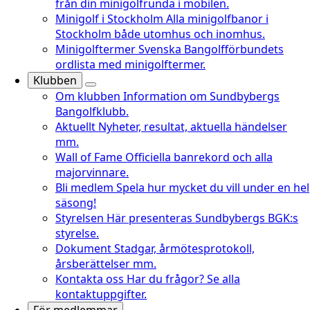
från din minigolfrunda i mobilen.
Minigolf i Stockholm
Alla minigolfbanor i
Stockholm både utomhus och inomhus.
Minigolftermer
Svenska Bangolfförbundets
ordlista med minigolftermer.
Klubben
Om klubben
Information om Sundbybergs
Bangolfklubb.
Aktuellt
Nyheter, resultat, aktuella händelser
mm.
Wall of Fame
Officiella banrekord och alla
majorvinnare.
Bli medlem
Spela hur mycket du vill under en hel
säsong!
Styrelsen
Här presenteras Sundbybergs BGK:s
styrelse.
Dokument
Stadgar, årmötesprotokoll,
årsberättelser mm.
Kontakta oss
Har du frågor? Se alla
kontaktuppgifter.