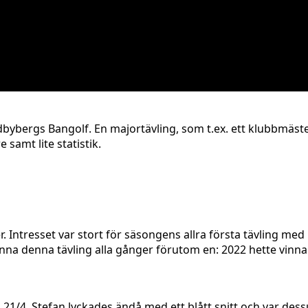
bybergs Bangolf. En majortävling, som t.ex. ett klubbmäster
e samt lite statistik.
Intresset var stort för säsongens allra första tävling med 
vinna denna tävling alla gånger förutom en: 2022 hette vin
n 21/4. Stefan lyckades ändå med ett blått snitt och var des