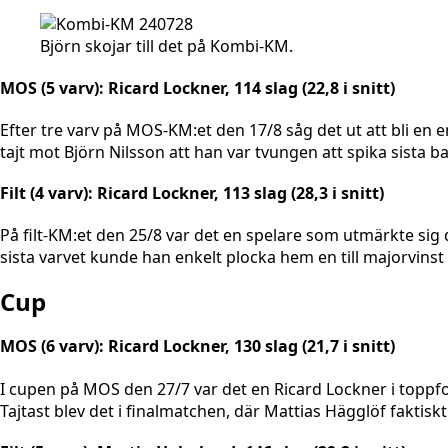
Björn skojar till det på Kombi-KM.
MOS (5 varv): Ricard Lockner, 114 slag (22,8 i snitt)
Efter tre varv på MOS-KM:et den 17/8 såg det ut att bli en en
tajt mot Björn Nilsson att han var tvungen att spika sista b
Filt (4 varv): Ricard Lockner, 113 slag (28,3 i snitt)
På filt-KM:et den 25/8 var det en spelare som utmärkte sig d
sista varvet kunde han enkelt plocka hem en till majorvinst o
Cup
MOS (6 varv): Ricard Lockner, 130 slag (21,7 i snitt)
I cupen på MOS den 27/7 var det en Ricard Lockner i toppform 
Tajtast blev det i finalmatchen, där Mattias Hägglöf faktiskt