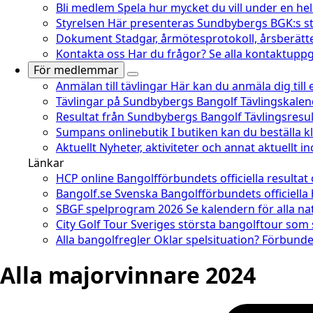
Bli medlem
Spela hur mycket du vill under en he
Styrelsen
Här presenteras Sundbybergs BGK:s st
Dokument
Stadgar, årmötesprotokoll, årsberätt
Kontakta oss
Har du frågor? Se alla kontaktuppgi
För medlemmar
Anmälan till tävlingar
Här kan du anmäla dig till
Tävlingar på Sundbybergs Bangolf
Tävlingskale
Resultat från Sundbybergs Bangolf
Tävlingsresu
Sumpans onlinebutik
I butiken kan du beställa 
Aktuellt
Nyheter, aktiviteter och annat aktuellt 
Länkar
HCP online
Bangolfförbundets officiella resultat
Bangolf.se
Svenska Bangolfförbundets officiella
SBGF spelprogram 2026
Se kalendern för alla na
City Golf Tour
Sveriges största bangolftour som
Alla bangolfregler
Oklar spelsituation? Förbundet
Alla majorvinnare 2024