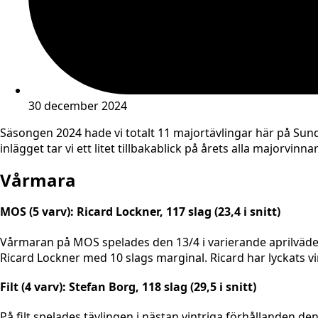
30 december 2024
Säsongen 2024 hade vi totalt 11 majortävlingar här på Sund
inlägget tar vi ett litet tillbakablick på årets alla majorvinnar
Vårmara
MOS (5 varv): Ricard Lockner, 117 slag (23,4 i snitt)
Vårmaran på MOS spelades den 13/4 i varierande aprilväder. 
Ricard Lockner med 10 slags marginal. Ricard har lyckats 
Filt (4 varv): Stefan Borg, 118 slag (29,5 i snitt)
På filt spelades tävlingen i nästan vintriga förhållanden de