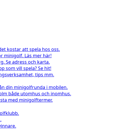
det kostar att spela hos oss.
r minigolf. Läs mer här!
g. Se adress och karta.
pp som vill spela? Se hit!
lingsverksamhet, tips mm.
rån din minigolfrunda i mobilen.
kholm både utomhus och inomhus.
sta med minigolftermer.
lfklubb.
.
vinnare.