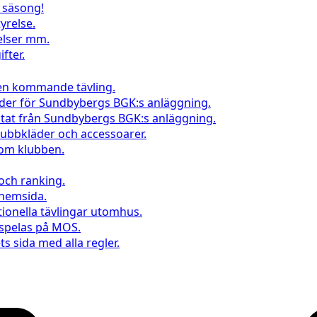
l säsong!
yrelse.
elser mm.
fter.
 en kommande tävling.
nder för Sundbybergs BGK:s anläggning.
ltat från Sundbybergs BGK:s anläggning.
klubbkläder och accessoarer.
inom klubben.
 och ranking.
 hemsida.
tionella tävlingar utomhus.
 spelas på MOS.
s sida med alla regler.