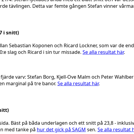
örde tävlingen. Detta var femte gången Stefan vinner vårma
 i snitt)
llan Sebastian Koponen och Ricard Lockner, som var de enda 
:e slag och Ricard i sin tur missade.
Se alla resultat här
.
 ett fjärde varv: Stefan Borg, Kjell-Ove Malm och Peter Wahl
 en marginal på tre banor.
Se alla resultat här
.
itt)
da. Bäst på båda underlagen och ett snitt på 23,8 - inklusive
sen med tanke på
hur det gick på SAGM
sen.
Se alla resultat 