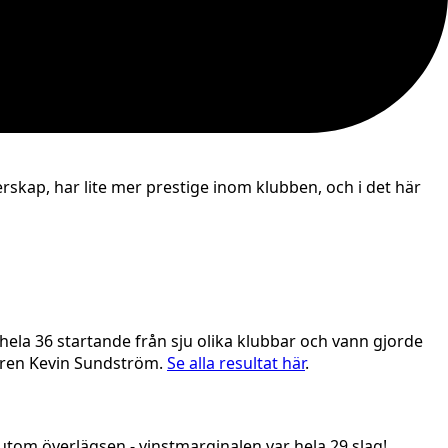
skap, har lite mer prestige inom klubben, och i det här
hela 36 startande från sju olika klubbar och vann gjorde
naren Kevin Sundström.
Se alla resultat här
.
sutom överlägsen - vinstmarginalen var hela 29 slag!