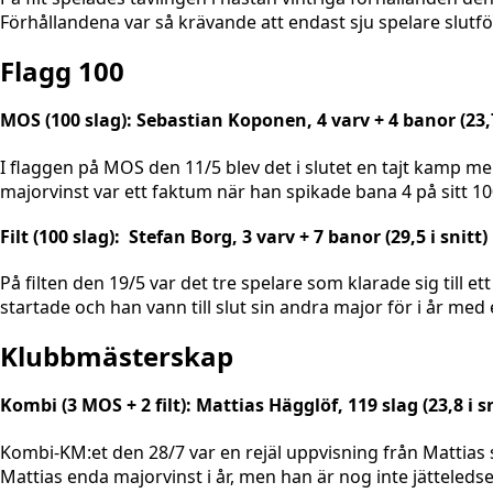
Förhållandena var så krävande att endast sju spelare slutf
Flagg 100
MOS (100 slag): Sebastian Koponen, 4 varv + 4 banor (23,7
I flaggen på MOS den 11/5 blev det i slutet en tajt kamp me
majorvinst var ett faktum när han spikade bana 4 på sitt 100
Filt (100 slag): Stefan Borg, 3 varv + 7 banor (29,5 i snitt)
På filten den 19/5 var det tre spelare som klarade sig till
startade och han vann till slut sin andra major för i år med
Klubbmästerskap
Kombi (3 MOS + 2 filt): Mattias Hägglöf, 119 slag (23,8 i sn
Kombi-KM:et den 28/7 var en rejäl uppvisning från Mattias si
Mattias enda majorvinst i år, men han är nog inte jätteled