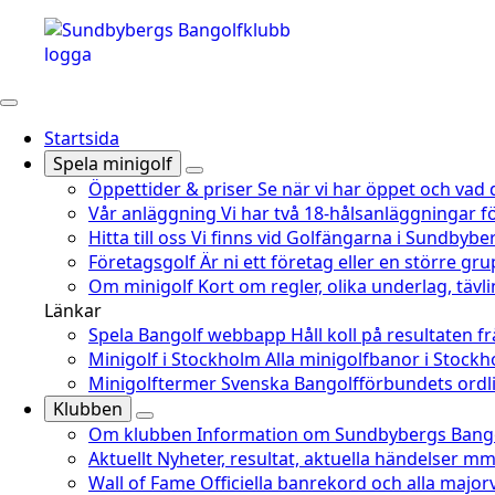
Startsida
Spela minigolf
Öppettider & priser
Se när vi har öppet och vad 
Vår anläggning
Vi har två 18-hålsanläggningar fö
Hitta till oss
Vi finns vid Golfängarna i Sundbyber
Företagsgolf
Är ni ett företag eller en större gru
Om minigolf
Kort om regler, olika underlag, täv
Länkar
Spela Bangolf webbapp
Håll koll på resultaten f
Minigolf i Stockholm
Alla minigolfbanor i Stoc
Minigolftermer
Svenska Bangolfförbundets ordli
Klubben
Om klubben
Information om Sundbybergs Bango
Aktuellt
Nyheter, resultat, aktuella händelser mm
Wall of Fame
Officiella banrekord och alla major