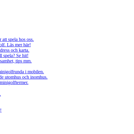
 att spela hos oss.
olf. Läs mer här!
dress och karta.
ll spela? Se hit!
ksamhet, tips mm.
minigolfrunda i mobilen.
åde utomhus och inomhus.
minigolftermer.
.
!