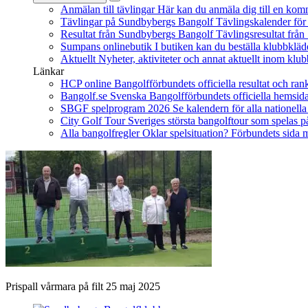
Anmälan till tävlingar
Här kan du anmäla dig till en kom
Tävlingar på Sundbybergs Bangolf
Tävlingskalender fö
Resultat från Sundbybergs Bangolf
Tävlingsresultat fr
Sumpans onlinebutik
I butiken kan du beställa klubbkläd
Aktuellt
Nyheter, aktiviteter och annat aktuellt inom klu
Länkar
HCP online
Bangolfförbundets officiella resultat och ran
Bangolf.se
Svenska Bangolfförbundets officiella hemsida
SBGF spelprogram 2026
Se kalendern för alla nationell
City Golf Tour
Sveriges största bangolftour som spelas
Alla bangolfregler
Oklar spelsituation? Förbundets sida m
Prispall vårmara på filt 25 maj 2025