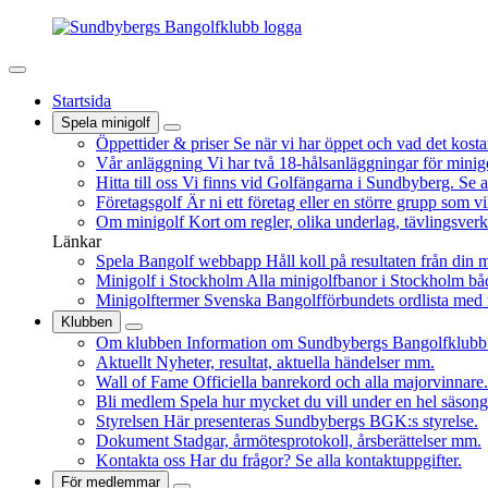
Startsida
Spela minigolf
Öppettider & priser
Se när vi har öppet och vad det kostar
Vår anläggning
Vi har två 18-hålsanläggningar för minig
Hitta till oss
Vi finns vid Golfängarna i Sundbyberg. Se a
Företagsgolf
Är ni ett företag eller en större grupp som vi
Om minigolf
Kort om regler, olika underlag, tävlingsver
Länkar
Spela Bangolf webbapp
Håll koll på resultaten från din 
Minigolf i Stockholm
Alla minigolfbanor i Stockholm b
Minigolftermer
Svenska Bangolfförbundets ordlista med 
Klubben
Om klubben
Information om Sundbybergs Bangolfklubb
Aktuellt
Nyheter, resultat, aktuella händelser mm.
Wall of Fame
Officiella banrekord och alla majorvinnare.
Bli medlem
Spela hur mycket du vill under en hel säsong
Styrelsen
Här presenteras Sundbybergs BGK:s styrelse.
Dokument
Stadgar, årmötesprotokoll, årsberättelser mm.
Kontakta oss
Har du frågor? Se alla kontaktuppgifter.
För medlemmar