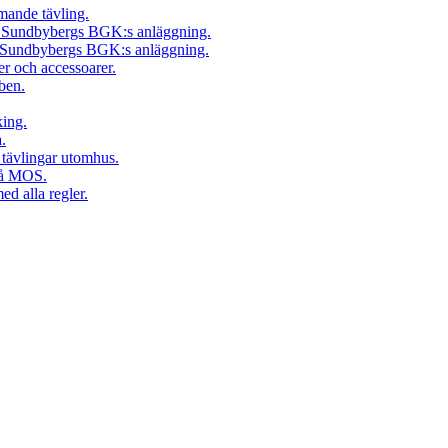
mande tävling.
r Sundbybergs BGK:s anläggning.
ån Sundbybergs BGK:s anläggning.
er och accessoarer.
bben.
king.
.
a tävlingar utomhus.
 på MOS.
ed alla regler.