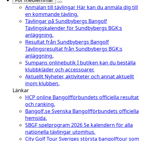
För medlemmar
Anmälan till tävlingar
Här kan du anmäla dig till
en kommande tävling.
Tävlingar på Sundbybergs Bangolf
Tävlingskalender för Sundbybergs BGK:s
anläggning.
Resultat från Sundbybergs Bangolf
Tävlingsresultat från Sundbybergs BGK:s
anläggning.
Sumpans onlinebutik
I butiken kan du beställa
klubbkläder och accessoarer.
Aktuellt
Nyheter, aktiviteter och annat aktuellt
inom klubben.
Länkar
HCP online
Bangolfförbundets officiella resultat
och ranking.
Bangolf.se
Svenska Bangolfförbundets officiella
hemsida.
SBGF spelprogram 2026
Se kalendern för alla
nationella tävlingar utomhus.
City Golf Tour
Sveriges största bangolftour som