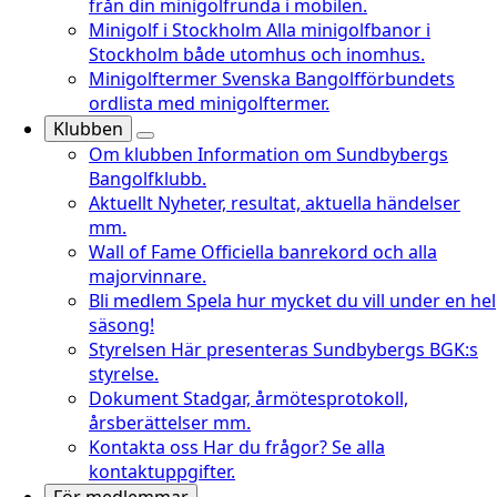
från din minigolfrunda i mobilen.
Minigolf i Stockholm
Alla minigolfbanor i
Stockholm både utomhus och inomhus.
Minigolftermer
Svenska Bangolfförbundets
ordlista med minigolftermer.
Klubben
Om klubben
Information om Sundbybergs
Bangolfklubb.
Aktuellt
Nyheter, resultat, aktuella händelser
mm.
Wall of Fame
Officiella banrekord och alla
majorvinnare.
Bli medlem
Spela hur mycket du vill under en hel
säsong!
Styrelsen
Här presenteras Sundbybergs BGK:s
styrelse.
Dokument
Stadgar, årmötesprotokoll,
årsberättelser mm.
Kontakta oss
Har du frågor? Se alla
kontaktuppgifter.