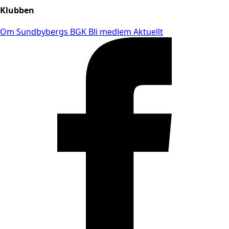
Klubben
Om Sundbybergs BGK
Bli medlem
Aktuellt