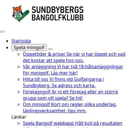
Startsida
Spela minigolf
Öppettider & priser
Se när vi har öppet och vad
det kostar att spela hos oss.
Vår anläggning
Vi har två 18-hålsanläggningar
för minigolf. Läs mer här!
Hitta till oss
Vi finns vid Golfängarna i
Sundbyberg. Se adress och karta.
Företagsgolf
Är ni ett företag eller en större
grupp som vill spela? Se hit!
Om minigolf
Kort om regler, olika underlag,
tävlingsverksamhet, tips mm.
Länkar
Spela Bangolf webbapp
Håll koll på resultaten