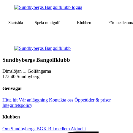
Startsida
Spela minigolf
Klubben
För medlemm
Sundbybergs Bangolfklubb
Dimslöjan 1, Golfängarna
172 40 Sundbyberg
Genvägar
Hitta hit
Vår anläggning
Kontakta oss
Öppettider & priser
Integritetspolicy
Klubben
Om Sundbybergs BGK
Bli medlem
Aktuellt