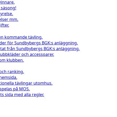
vinnare.
l säsong!
yrelse.
elser mm.
fter.
 en kommande tävling.
nder för Sundbybergs BGK:s anläggning.
ltat från Sundbybergs BGK:s anläggning.
klubbkläder och accessoarer.
inom klubben.
 och ranking.
 hemsida.
tionella tävlingar utomhus.
 spelas på MOS.
s sida med alla regler.