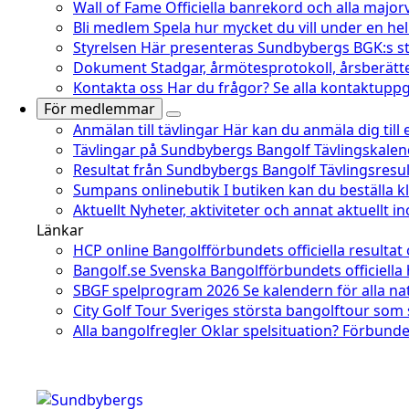
Wall of Fame
Officiella banrekord och alla major
Bli medlem
Spela hur mycket du vill under en he
Styrelsen
Här presenteras Sundbybergs BGK:s st
Dokument
Stadgar, årmötesprotokoll, årsberätt
Kontakta oss
Har du frågor? Se alla kontaktuppgi
För medlemmar
Anmälan till tävlingar
Här kan du anmäla dig till
Tävlingar på Sundbybergs Bangolf
Tävlingskale
Resultat från Sundbybergs Bangolf
Tävlingsresu
Sumpans onlinebutik
I butiken kan du beställa 
Aktuellt
Nyheter, aktiviteter och annat aktuellt 
Länkar
HCP online
Bangolfförbundets officiella resultat
Bangolf.se
Svenska Bangolfförbundets officiella
SBGF spelprogram 2026
Se kalendern för alla na
City Golf Tour
Sveriges största bangolftour som
Alla bangolfregler
Oklar spelsituation? Förbundet