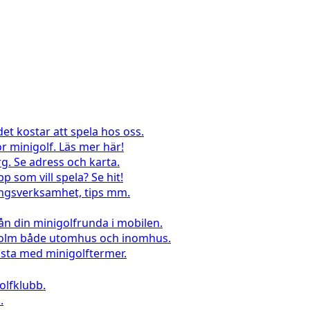
det kostar att spela hos oss.
r minigolf. Läs mer här!
g. Se adress och karta.
pp som vill spela? Se hit!
lingsverksamhet, tips mm.
rån din minigolfrunda i mobilen.
kholm både utomhus och inomhus.
sta med minigolftermer.
lfklubb.
.