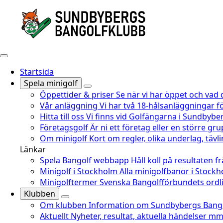
Startsida
Spela minigolf
Öppettider & priser
Se när vi har öppet och vad 
Vår anläggning
Vi har två 18-hålsanläggningar fö
Hitta till oss
Vi finns vid Golfängarna i Sundbyber
Företagsgolf
Är ni ett företag eller en större gru
Om minigolf
Kort om regler, olika underlag, täv
Länkar
Spela Bangolf webbapp
Håll koll på resultaten f
Minigolf i Stockholm
Alla minigolfbanor i Stoc
Minigolftermer
Svenska Bangolfförbundets ordli
Klubben
Om klubben
Information om Sundbybergs Bango
Aktuellt
Nyheter, resultat, aktuella händelser mm