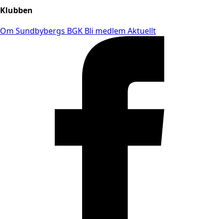
Klubben
Om Sundbybergs BGK
Bli medlem
Aktuellt