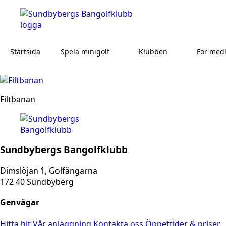
Startsida
Spela minigolf
Klubben
För med
Filtbanan
Sundbybergs Bangolfklubb
Dimslöjan 1, Golfängarna
172 40 Sundbyberg
Genvägar
Hitta hit
Vår anläggning
Kontakta oss
Öppettider & priser