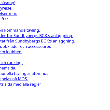
l säsong!
yrelse.
elser mm.
fter.
 en kommande tävling.
nder för Sundbybergs BGK:s anläggning.
ltat från Sundbybergs BGK:s anläggning.
klubbkläder och accessoarer.
inom klubben.
 och ranking.
 hemsida.
tionella tävlingar utomhus.
 spelas på MOS.
s sida med alla regler.