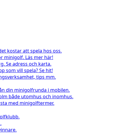
det kostar att spela hos oss.
r minigolf. Läs mer här!
g. Se adress och karta.
pp som vill spela? Se hit!
lingsverksamhet, tips mm.
rån din minigolfrunda i mobilen.
kholm både utomhus och inomhus.
sta med minigolftermer.
lfklubb.
.
vinnare.