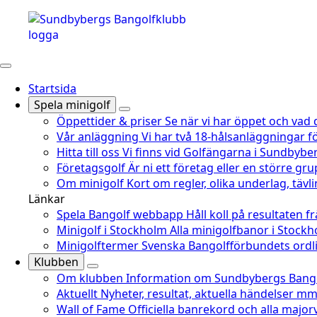
Startsida
Spela minigolf
Öppettider & priser
Se när vi har öppet och vad 
Vår anläggning
Vi har två 18-hålsanläggningar fö
Hitta till oss
Vi finns vid Golfängarna i Sundbyber
Företagsgolf
Är ni ett företag eller en större gru
Om minigolf
Kort om regler, olika underlag, täv
Länkar
Spela Bangolf webbapp
Håll koll på resultaten f
Minigolf i Stockholm
Alla minigolfbanor i Stoc
Minigolftermer
Svenska Bangolfförbundets ordli
Klubben
Om klubben
Information om Sundbybergs Bango
Aktuellt
Nyheter, resultat, aktuella händelser mm
Wall of Fame
Officiella banrekord och alla major