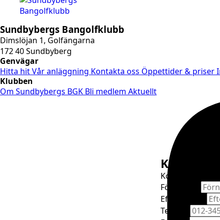
Sundbybergs Bangolfklubb
Dimslöjan 1, Golfängarna
172 40 Sundbyberg
Genvägar
Hitta hit
Vår anläggning
Kontakta oss
Öppettider & priser
Klubben
Om Sundbybergs BGK
Bli medlem
Aktuellt
Kontakta 
Kontakta oss gen
Förnamn
*
Efternamn
*
Telefon