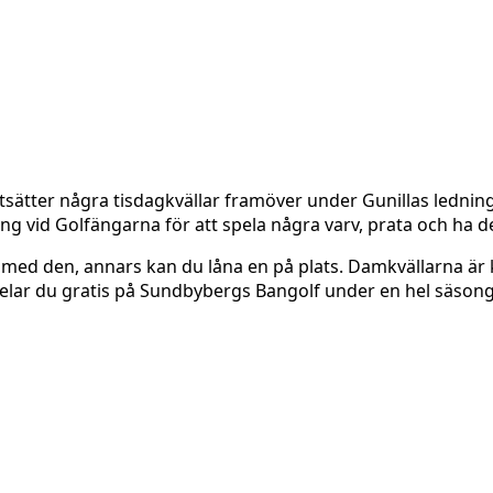
rtsätter några tisdagkvällar framöver under Gunillas lednin
ng vid Golfängarna för att spela några varv, prata och ha det
med den, annars kan du låna en på plats. Damkvällarna är
ar du gratis på Sundbybergs Bangolf under en hel säsong