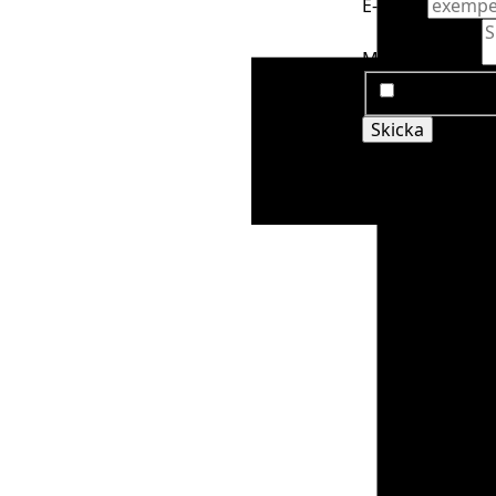
E-mail
*
Meddelande
*
Jag godkänn
Skicka