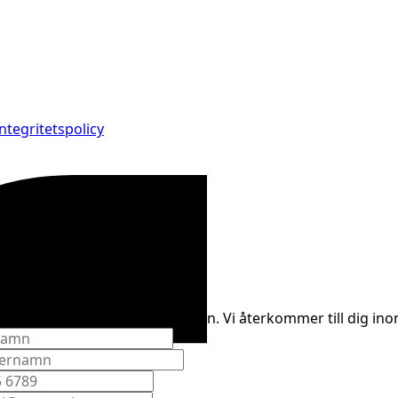
Integritetspolicy
oss
om att fylla i formuläret nedan. Vi återkommer till dig ino