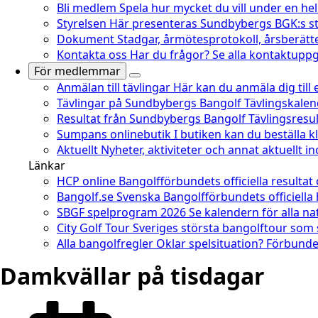
Bli medlem
Spela hur mycket du vill under en he
Styrelsen
Här presenteras Sundbybergs BGK:s st
Dokument
Stadgar, årmötesprotokoll, årsberätt
Kontakta oss
Har du frågor? Se alla kontaktuppgi
För medlemmar
Anmälan till tävlingar
Här kan du anmäla dig till
Tävlingar på Sundbybergs Bangolf
Tävlingskale
Resultat från Sundbybergs Bangolf
Tävlingsresu
Sumpans onlinebutik
I butiken kan du beställa 
Aktuellt
Nyheter, aktiviteter och annat aktuellt 
Länkar
HCP online
Bangolfförbundets officiella resultat
Bangolf.se
Svenska Bangolfförbundets officiella
SBGF spelprogram 2026
Se kalendern för alla na
City Golf Tour
Sveriges största bangolftour som
Alla bangolfregler
Oklar spelsituation? Förbundet
Damkvällar på tisdagar